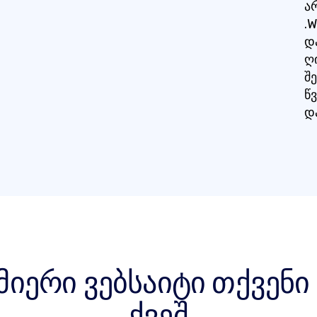
ა
.
დ
ღ
შ
წ
დ
მიერი ვებსაიტი თქვენ
ქვეშ