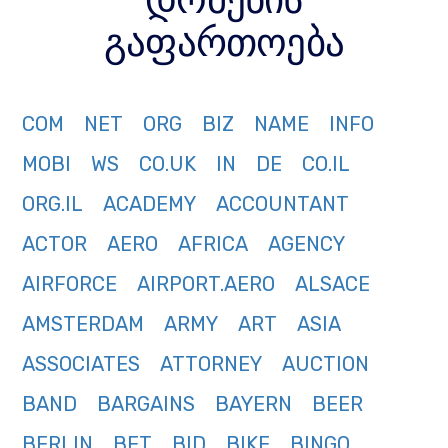
გაფართოება
COM
NET
ORG
BIZ
NAME
INFO
MOBI
WS
CO.UK
IN
DE
CO.IL
ORG.IL
ACADEMY
ACCOUNTANT
ACTOR
AERO
AFRICA
AGENCY
AIRFORCE
AIRPORT.AERO
ALSACE
AMSTERDAM
ARMY
ART
ASIA
ASSOCIATES
ATTORNEY
AUCTION
BAND
BARGAINS
BAYERN
BEER
BERLIN
BET
BID
BIKE
BINGO