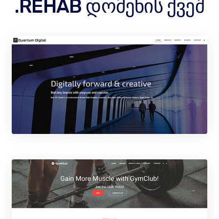
.REHAB დომენის ქვეშ