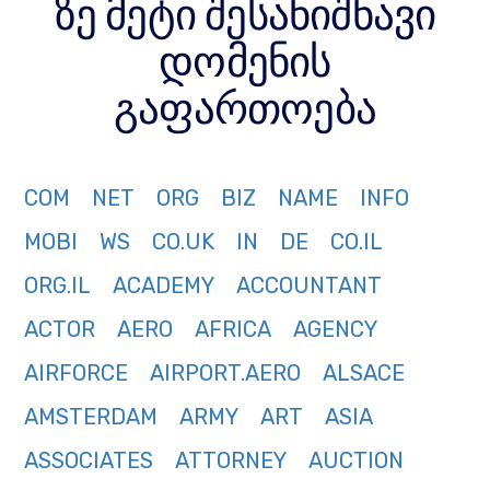
ზე მეტი შესანიშნავი
დომენის
გაფართოება
COM
NET
ORG
BIZ
NAME
INFO
MOBI
WS
CO.UK
IN
DE
CO.IL
ORG.IL
ACADEMY
ACCOUNTANT
ACTOR
AERO
AFRICA
AGENCY
AIRFORCE
AIRPORT.AERO
ALSACE
AMSTERDAM
ARMY
ART
ASIA
ASSOCIATES
ATTORNEY
AUCTION