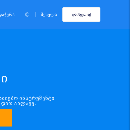
|
დაჭერა
Შესვლა
დაიწყეთ აქ
ლი
საძიებო ინსტრუმენტი
რდით ახლავე.
ა