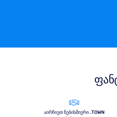
ფან
აირჩიეთ ნებისმიერი .TOWN