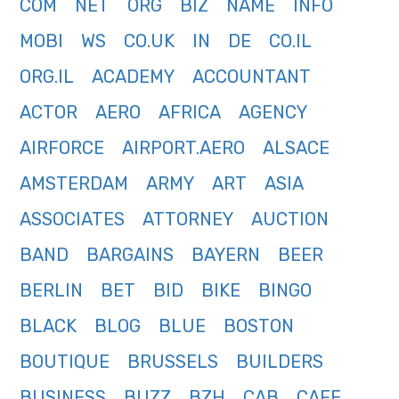
COM
NET
ORG
BIZ
NAME
INFO
MOBI
WS
CO.UK
IN
DE
CO.IL
ORG.IL
ACADEMY
ACCOUNTANT
ACTOR
AERO
AFRICA
AGENCY
AIRFORCE
AIRPORT.AERO
ALSACE
AMSTERDAM
ARMY
ART
ASIA
ASSOCIATES
ATTORNEY
AUCTION
BAND
BARGAINS
BAYERN
BEER
BERLIN
BET
BID
BIKE
BINGO
BLACK
BLOG
BLUE
BOSTON
BOUTIQUE
BRUSSELS
BUILDERS
BUSINESS
BUZZ
BZH
CAB
CAFE