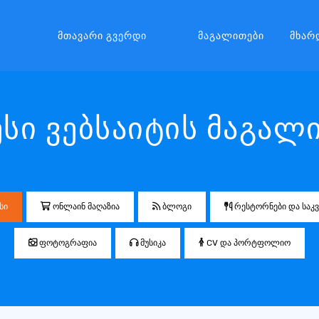
Მთავარი Გვერდი
Მაგალითები
Მხარ
ესი ვებსაიტის მაგალ
სი
ონლაინ მაღაზია
ბლოგი
რესტორნები და საკვ
ფოტოგრაფია
მუსიკა
CV და პორტფოლიო