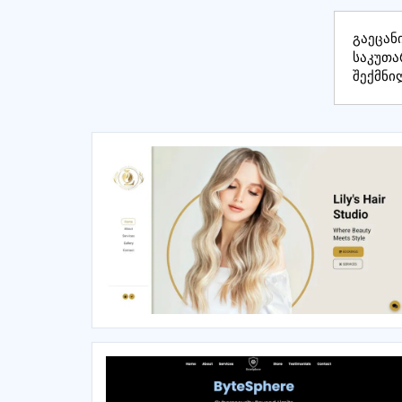
გაეცან
საკუთა
შექმნი