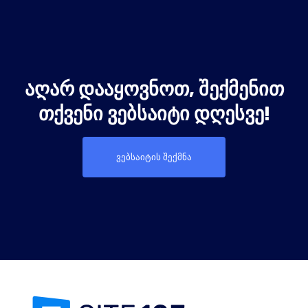
ᲐᲦᲐᲠ ᲓᲐᲐᲧᲝᲕᲜᲝᲗ, ᲨᲔᲥᲛᲔᲜᲘᲗ
ᲗᲥᲕᲔᲜᲘ ᲕᲔᲑᲡᲐᲘᲢᲘ ᲓᲦᲔᲡᲕᲔ!
ვებსაიტის შექმნა