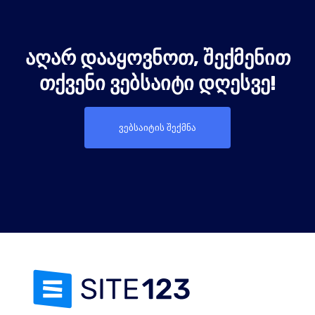
ᲐᲦᲐᲠ ᲓᲐᲐᲧᲝᲕᲜᲝᲗ, ᲨᲔᲥᲛᲔᲜᲘᲗ
ᲗᲥᲕᲔᲜᲘ ᲕᲔᲑᲡᲐᲘᲢᲘ ᲓᲦᲔᲡᲕᲔ!
ვებსაიტის შექმნა