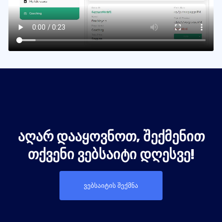
ᲐᲦᲐᲠ ᲓᲐᲐᲧᲝᲕᲜᲝᲗ, ᲨᲔᲥᲛᲔᲜᲘᲗ
ᲗᲥᲕᲔᲜᲘ ᲕᲔᲑᲡᲐᲘᲢᲘ ᲓᲦᲔᲡᲕᲔ!
ვებსაიტის შექმნა