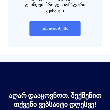
გქონდეთ პროფესიონალური
ვებსაიტი.
ვებსაიტის შექმნა
ᲐᲦᲐᲠ ᲓᲐᲐᲧᲝᲕᲜᲝᲗ, ᲨᲔᲥᲛᲔᲜᲘᲗ
ᲗᲥᲕᲔᲜᲘ ᲕᲔᲑᲡᲐᲘᲢᲘ ᲓᲦᲔᲡᲕᲔ!