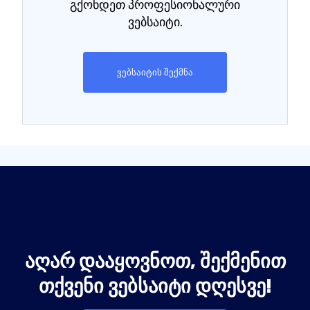
გქონდეთ პროფესიონალური
ვებსაიტი.
ვებსაიტის შექმნა
ᲐᲦᲐᲠ ᲓᲐᲐᲧᲝᲕᲜᲝᲗ, ᲨᲔᲥᲛᲔᲜᲘᲗ
ᲗᲥᲕᲔᲜᲘ ᲕᲔᲑᲡᲐᲘᲢᲘ ᲓᲦᲔᲡᲕᲔ!